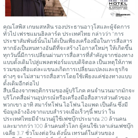
คุณโสพิส เกษมสหสิน รองประธานอาวุโสและผู้จัดการ
ทั่วไป เฟรชแมนฮิลลาร์ด ประเทศไทย กล่าวว่า “การ
ประชาสัมพันธ์นั้นไม่ได้เป็นเพียงเครื่องมือในการสื่อสาร
หากยังเป็นหนทางอันดีที่จะสร้างโอกาสใหม่ๆ ให้เกิดขึ้น
ทุกวันนี้มีการเปลี่ยนผ่านการสื่อสารที่สำคัญจากช่องทาง
แบบดั้งเดิมไปสู่แพลตฟอร์มแบบดิจิตอล เป็นเหตุให้ภาพ
รวมของสื่อแต่ละแขนงเกิดการเปลี่ยนแปลงและธุรกิจ
ต่างๆ จะไม่สามารถสื่อสารโดยใช้เพียงแค่ช่องทางแบบ
ดั้งเดิมอีกต่อไป
สืบเนื่องจากพฤติกรรมของผู้บริโภค คนจำนวนมากมักจะ
บริโภคสื่อผ่านอุปกรณ์หรือเครื่องมือสื่อสารส่วนตัวของ
พวกเขา อาทิ สมาร์ทโฟน ไอโฟน ไอแพด เป็นต้น ซึ่งมี
ข้อมูลอ้างอิงจากแบบสำรวจเมื่อเร็วๆนี้ พบว่า ใน
ประเทศไทยมีจำนวนผู้ใช้เฟซบุ๊กประมาณ 20 ล้านคน
และมากกว่า 100 ล้านคนทั่วโลก ผู้คนใช้เวลาเล่นเฟซบุ๊ก
เฉลี่ย 3.7 ชั่วโมงต่อวัน ดังนั้น เทรนด์ในส่วนของ