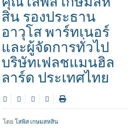
คุณโสพิส เกษมสห
สิน รองประธาน
อาวุโส พาร์ทเนอร์
และผู้จัดการทั่วไป
บริษัทเฟลชแมนฮิล
ลาร์ด ประเทศไทย
โดย
โสพิส เกษมสหสิน