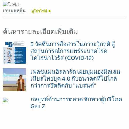
ดูโปรไฟล์
ค้นหารายละเอียดเพิ่มเติม
5 วัคซีนการสื่อสารในภาวะวิกฤติ สู้
สถานการณ์การแพร่ระบาดโรค
โคโรนาไวรัส (COVID-19)
เฟลชแมนฮิลลาร์ด เผยมุมมองมิลเลน
เนียลไทยยุค 4.0 กับอนาคตที่ไปไกล
กว่าการยึดติดกับ "แบรนด์"
กลยุทธ์ด้านการตลาด จับทางผู้บริโภค
Gen Z